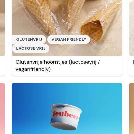
GLUTENVRIJ
VEGAN FRIENDLY
LACTOSE VRIJ
Glutenvrije hoorntjes (lactosevrij /
veganfriendly)