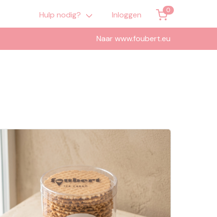
Hulp nodig?
Inloggen
Naar www.foubert.eu