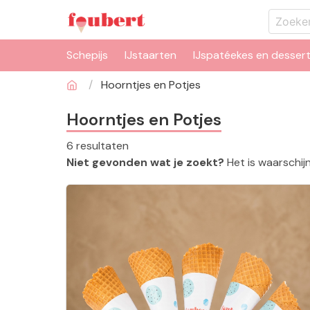
Schepijs
IJstaarten
IJspatéekes en desser
Hoorntjes en Potjes
Hoorntjes en Potjes
6
resultaten
Niet gevonden wat je zoekt?
Het is waarschijn