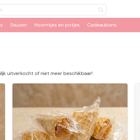
ts
Sauzen
Hoorntjes en potjes
Cadeaubons
lijk uitverkocht of niet meer beschikbaar!